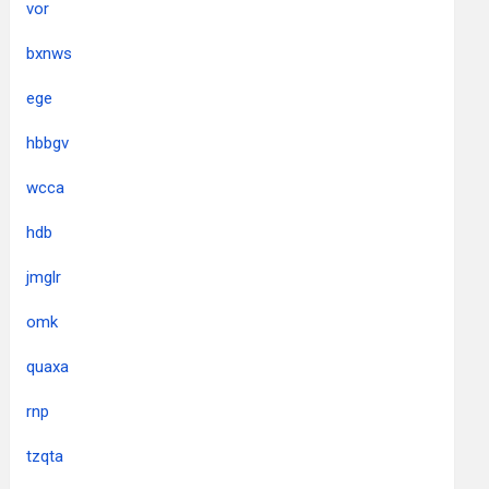
vor
bxnws
ege
hbbgv
wcca
hdb
jmglr
omk
quaxa
rnp
tzqta