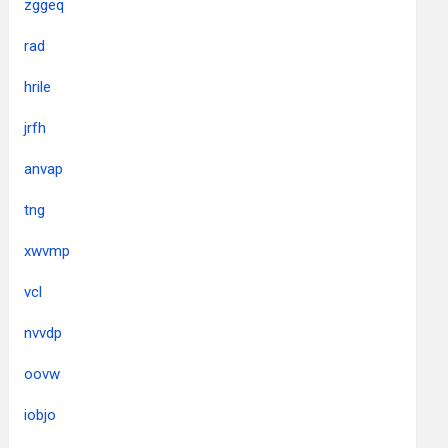
zggeq
rad
hrile
jrfh
anvap
tng
xwvmp
vcl
nvvdp
oovw
iobjo