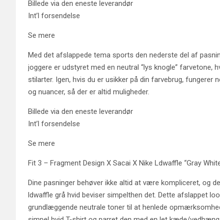
Billede via den eneste leverandør
Int’l forsendelse
Se mere
Med det afslappede tema sports den nederste del af pasning
joggere er udstyret med en neutral “lys knogle” farvetone, h
stilarter. Igen, hvis du er usikker på din farvebrug, fungerer
og nuancer, så der er altid muligheder.
Billede via den eneste leverandør
Int’l forsendelse
Se mere
Fit 3 – Fragment Design X Sacai X Nike Ldwaffle “Gray Whit
Dine pasninger behøver ikke altid at være kompliceret, og d
ldwaffle grå hvid beviser simpelthen det. Dette afslappet l
grundlæggende neutrale toner til at henlede opmærksomhede
simpel hvid T-shirt og parret den med en let kæde/vedhæng t