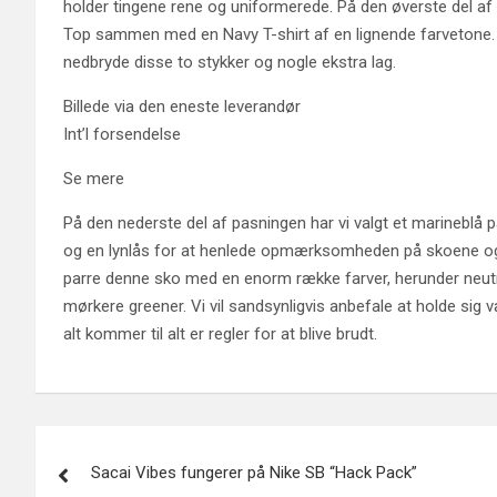
holder tingene rene og uniformerede. På den øverste del af
Top sammen med en Navy T-shirt af en lignende farvetone. O
nedbryde disse to stykker og nogle ekstra lag.
Billede via den eneste leverandør
Int’l forsendelse
Se mere
På den nederste del af pasningen har vi valgt et marinebl
og en lynlås for at henlede opmærksomheden på skoene og d
parre denne sko med en enorm række farver, herunder neut
mørkere greener. Vi vil sandsynligvis anbefale at holde sig
alt kommer til alt er regler for at blive brudt.
Post
Sacai Vibes fungerer på Nike SB “Hack Pack”
navigation