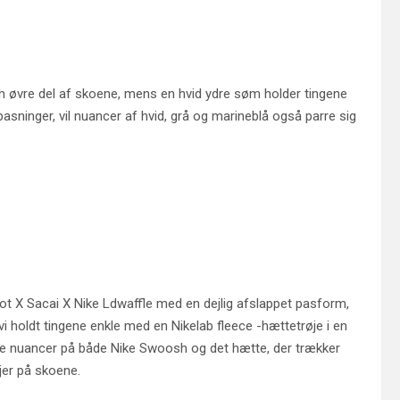
sh øvre del af skoene, mens en hvid ydre søm holder tingene
 pasninger, vil nuancer af hvid, grå og marineblå også parre sig
ot X Sacai X Nike Ldwaffle med en dejlig afslappet pasform,
 vi holdt tingene enkle med en Nikelab fleece -hættetrøje i en
e nuancer på både Nike Swoosh og det hætte, der trækker
jer på skoene.