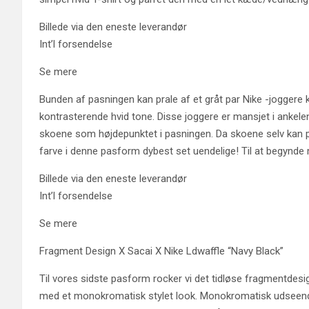
Billede via den eneste leverandør
Int’l forsendelse
Se mere
Bunden af ​​pasningen kan prale af et gråt par Nike -joggere
kontrasterende hvid tone. Disse joggere er mansjet i ankelen
skoene som højdepunktet i pasningen. Da skoene selv kan pral
farve i denne pasform dybest set uendelige! Til at begynde m
Billede via den eneste leverandør
Int’l forsendelse
Se mere
Fragment Design X Sacai X Nike Ldwaffle “Navy Black”
Til vores sidste pasform rocker vi det tidløse fragmentde
med et monokromatisk stylet look. Monokromatisk udseende 