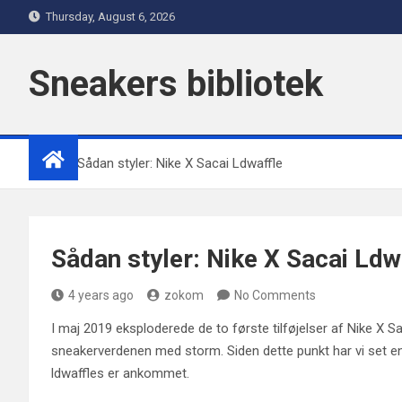
Skip
Thursday, August 6, 2026
to
content
Sneakers bibliotek
Home
Sådan styler: Nike X Sacai Ldwaffle
Sådan styler: Nike X Sacai Ldw
4 years ago
zokom
No Comments
I maj 2019 eksploderede de to første tilføjelser af Nike X Sa
sneakerverdenen med storm. Siden dette punkt har vi set en
ldwaffles er ankommet.