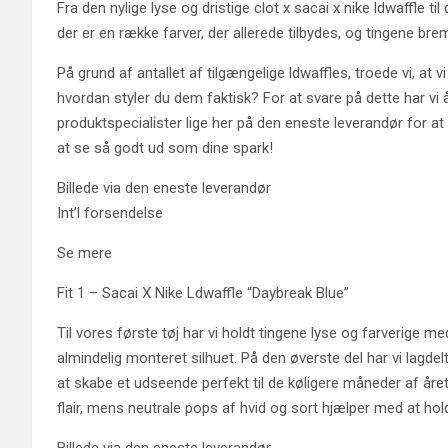
Fra den nylige lyse og dristige clot x sacai x nike ldwaffle ti
der er en række farver, der allerede tilbydes, og tingene bre
På grund af antallet af tilgængelige ldwaffles, troede vi, at
hvordan styler du dem faktisk? For at svare på dette har v
produktspecialister lige her på den eneste leverandør for at g
at se så godt ud som dine spark!
Billede via den eneste leverandør
Int’l forsendelse
Se mere
Fit 1 – Sacai X Nike Ldwaffle “Daybreak Blue”
Til vores første tøj har vi holdt tingene lyse og farverige m
almindelig monteret silhuet. På den øverste del har vi lagde
at skabe et udseende perfekt til de køligere måneder af åre
flair, mens neutrale pops af hvid og sort hjælper med at ho