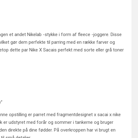
en et andet Nikelab -stykke i form af fleece -joggere. Disse
vilket gør dem perfekte til parring med en række farver og
 netop dette par Nike X Sacais perfekt med sorte eller grå toner
e”
enne opstilling er parret med fragmentdesignet x sacai x nike
ook er udstyret med forår og sommer i tankerne og bruger
n direkte på dine fødder. På overkroppen har vi brugt en
il små detaljer.