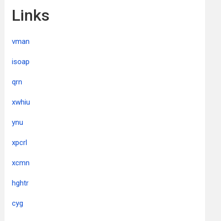
Links
vman
isoap
qrn
xwhiu
ynu
xpcrl
xcmn
hghtr
cyg