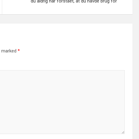
du aldrig har forstået, at du havde brug for
re marked
*