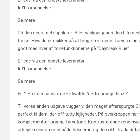
Billede via den eneste leverandør
Int’l forsendelse
Se mere
På den nedre del supplerer et let vaskpar jeans den blå me
friske. Hvis du er usikker på at bruge for meget farve i dine
godt med hver af tonefunktionerne på “Daybreak Blue”.
Billede via den eneste leverandør
Int’l forsendelse
Se mere
Fit 2 – clot x sacai x nike ldwaffle “netto orange blaze”
Til vores anden udgave vugger vi den meget efterspurgte Cl
perfekt til dem, der off tutty lejligheder. På overkroppen har
komplementær orange farvetone. Kontrasterende rene hvid
arbejde i unison med både bukserne og den off -hvide detal