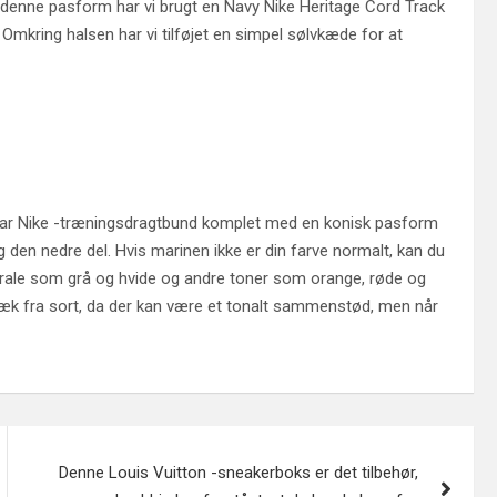
 denne pasform har vi brugt en Navy Nike Heritage Cord Track
mkring halsen har vi tilføjet en simpel sølvkæde for at
å par Nike -træningsdragtbund komplet med en konisk pasform
en nedre del. Hvis marinen ikke er din farve normalt, kan du
rale som grå og hvide og andre toner som orange, røde og
 væk fra sort, da der kan være et tonalt sammenstød, men når
Denne Louis Vuitton -sneakerboks er det tilbehør,