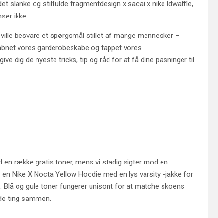
l det slanke og stilfulde fragmentdesign x sacai x nike ldwaffle,
mser ikke.
 vi ville besvare et spørgsmål stillet af mange mennesker –
i åbnet vores garderobeskabe og tappet vores
ive dig de nyeste tricks, tip og råd for at få dine pasninger til
ed en række gratis toner, mens vi stadig sigter mod en
lt en Nike X Nocta Yellow Hoodie med en lys varsity -jakke for
t. Blå og gule toner fungerer unisont for at matche skoens
lde ting sammen.