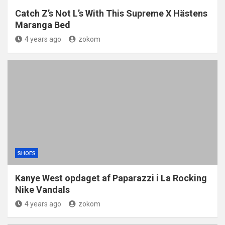
Catch Z’s Not L’s With This Supreme X Hästens
Maranga Bed
4 years ago
zokom
SHOES
Kanye West opdaget af Paparazzi i La Rocking
Nike Vandals
4 years ago
zokom