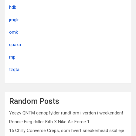
hdb
jmglr
omk
quaxa
rnp
tzqta
Random Posts
Yeezy QNTM genopfylder rundt om i verden i weekenden!
Ronnie Fieg driller Kith X Nike Air Force 1
15 Chilly Converse Creps, som hvert sneakerhead skal eje