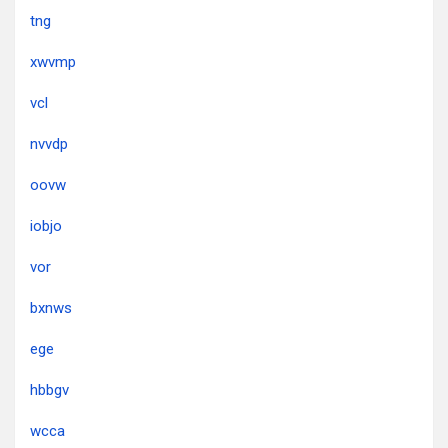
tng
xwvmp
vcl
nvvdp
oovw
iobjo
vor
bxnws
ege
hbbgv
wcca