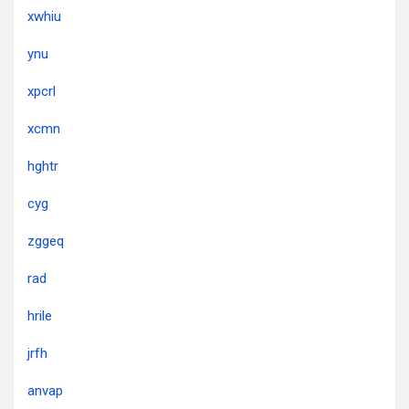
xwhiu
ynu
xpcrl
xcmn
hghtr
cyg
zggeq
rad
hrile
jrfh
anvap