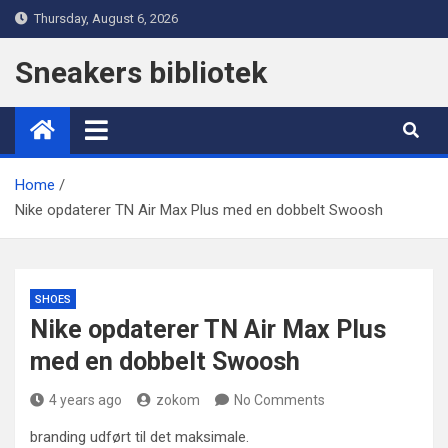
Skip
Thursday, August 6, 2026
to
content
Sneakers bibliotek
Home
Nike opdaterer TN Air Max Plus med en dobbelt Swoosh
SHOES
Nike opdaterer TN Air Max Plus
med en dobbelt Swoosh
4 years ago
zokom
No Comments
branding udført til det maksimale.